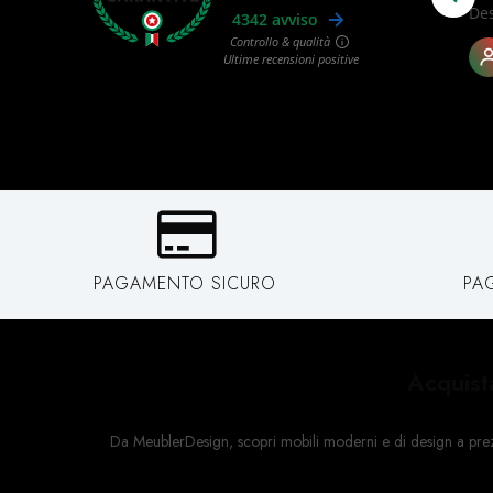
PAGAMENTO SICURO
PA
Acquist
Da MeublerDesign, scopri mobili moderni e di design a prezzi a