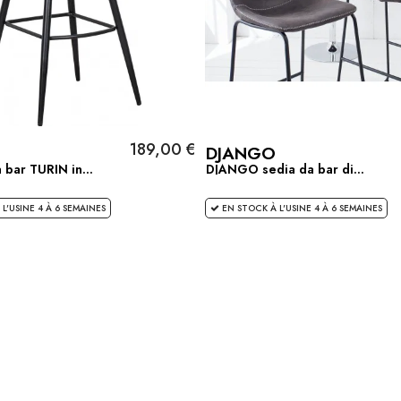
189,00 €
DJANGO
 bar TURIN in...
DJANGO sedia da bar di...
L'USINE 4 À 6 SEMAINES
EN STOCK À L'USINE 4 À 6 SEMAINES