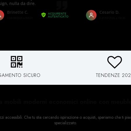
GAMENTO SICURO
TENDENZE 202
a mobili moderni economici online con meubl
ccessibili. Che tu stia cercando ispirazione o acquisti, speriamo che ti piacci
specializzato.