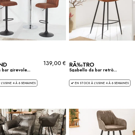
139,00 €
ND
RÃ‰TRO
 bar girevole...
Sgabello da bar retrò...
L'USINE 4 À 6 SEMAINES
EN STOCK À L'USINE 4 À 6 SEMAINES