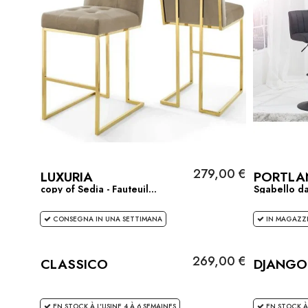
279,00 €
LUXURIA
PORTLA
copy of Sedia - Fauteuil...
Sgabello da
CONSEGNA IN UNA SETTIMANA
IN MAGAZZI
269,00 €
CLASSICO
DJANGO
EN STOCK À L'USINE 4 À 6 SEMAINES
EN STOCK À 