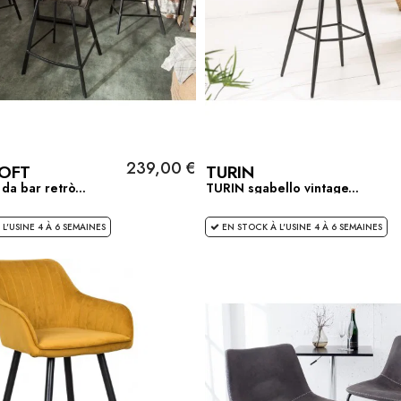
239,00 €
OFT
TURIN
da bar retrò...
TURIN sgabello vintage...
L'USINE 4 À 6 SEMAINES
EN STOCK À L'USINE 4 À 6 SEMAINES