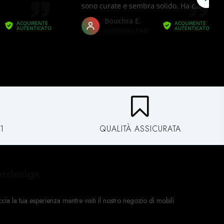
1
QUALITÀ ASSICURATA
erdesign
a la tua esperienza mentre visiti il ​​nostro negozio di mobili