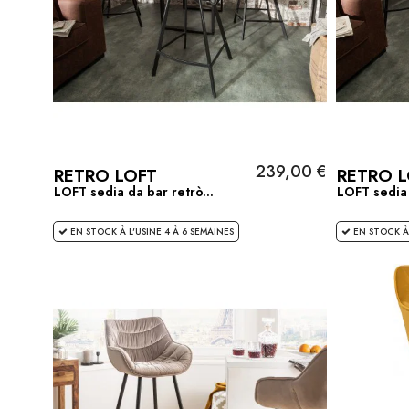
239,00 €
RETRO LOFT
RETRO L
LOFT sedia da bar retrò...
LOFT sedia 
EN STOCK À L'USINE 4 À 6 SEMAINES
EN STOCK À 