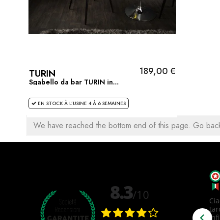
189,00 €
TURIN
Sgabello da bar TURIN in...
EN STOCK À L'USINE 4 À 6 SEMAINES
We have reached the bottom end of this page.
Go back