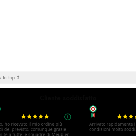
 to top
Cliente soddisfatto