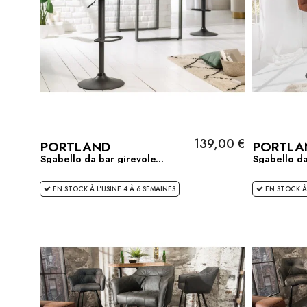
139,00 €
PORTLAND
PORTLA
Sgabello da bar girevole...
Sgabello da
EN STOCK À L'USINE 4 À 6 SEMAINES
EN STOCK À 