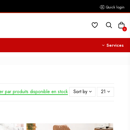
Quick login
0
Services
ier par produits disponible en stock
Sort by
21