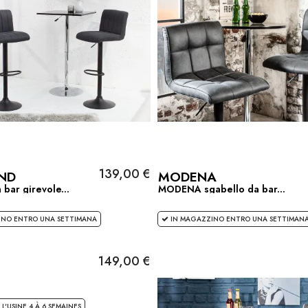
139,00 €
ND
MODENA
 bar girevole...
MODENA sgabello da bar...
NO ENTRO UNA SETTIMANA
IN MAGAZZINO ENTRO UNA SETTIMAN
149,00 €
L'USINE 4 À 6 SEMAINES