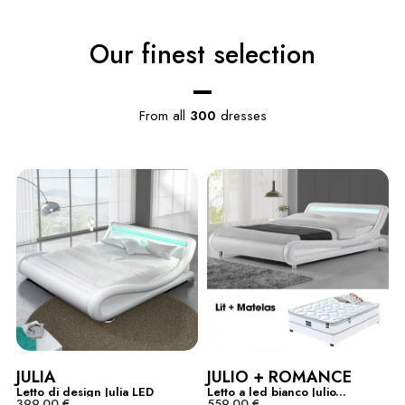
Our finest selection
From all
300
dresses
JULIA
JULIO + ROMANCE
Letto di design Julia LED
Letto a led bianco Julio...
399,00 €
559,00 €