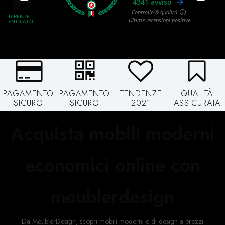
PAGAMENTO
PAGAMENTO
TENDENZE
QUALITÀ
SICURO
SICURO
2021
ASSICURATA
Acquista mobili moderni
economici online con
meublerdesign
Da MeublerDesign, scopri mobili moderni e di design a prezzi