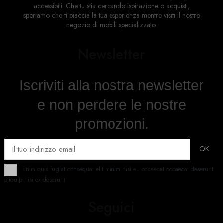
accessibili. Che tu stia cercando ispirazione o acquisti,
speriamo che ti piaccia la tua esperienza mentre visiti il ​​nostro
negozio di mobili specializzato.
Newsletter
Iscriviti alla nostra newsletter
e non perdere le nostre
promozioni.
Enim quis fugiat consequat elit minim nisi eu occaecat occaecat deserunt
aliquip nisi ex deserunt.
Seguici