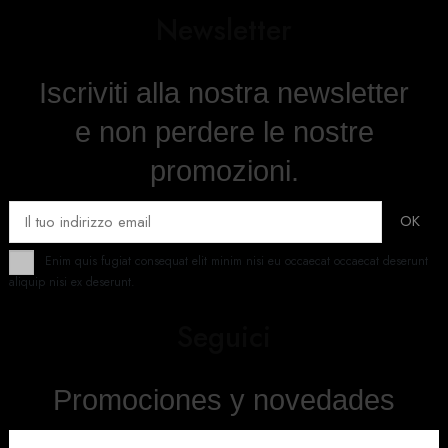
Newsletter
Iscriviti alla nostra newsletter
e non perdere le nostre
promozioni.
Enim quis fugiat consequat elit minim nisi eu occaecat occaecat deserunt
aliquip nisi ex deserunt.
Seguici
Promociones y novedades