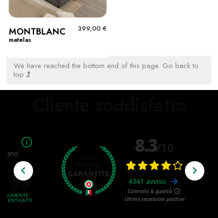
399,00 €
MONTBLANC
matelas
We have reached the bottom end of this page.
Go back to
top
Cliente soddisfatto