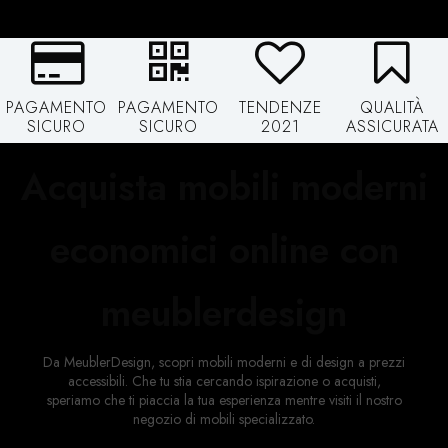
PAGAMENTO
PAGAMENTO
TENDENZE
QUALITÀ
SICURO
SICURO
2021
ASSICURATA
Acquista mobili moderni
economici online con
meublerdesign
Da MeublerDesign, scopri mobili moderni e di design a prezzi
accessibili. Che tu stia cercando ispirazione o acquisti,
speriamo che ti piaccia la tua esperienza mentre visiti il ​​nostro
negozio di mobili specializzato.