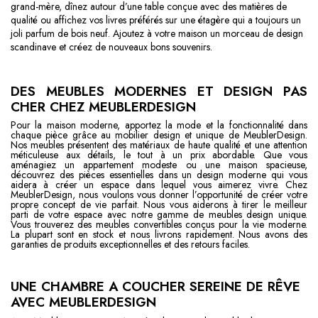
grand-mère, dînez autour d’une table conçue avec des matières de
qualité ou affichez vos livres préférés sur une étagère qui a toujours un
joli parfum de bois neuf. Ajoutez à votre maison un morceau de design
scandinave et créez de nouveaux bons souvenirs.
DES MEUBLES MODERNES ET DESIGN PAS
CHER CHEZ MEUBLERDESIGN
Pour la maison moderne, apportez la mode et la fonctionnalité dans
chaque pièce grâce au mobilier design et unique de MeublerDesign.
Nos meubles présentent des matériaux de haute qualité et une attention
méticuleuse aux détails, le tout à un prix abordable. Que vous
aménagiez un appartement modeste ou une maison spacieuse,
découvrez des pièces essentielles dans un design moderne qui vous
aidera à créer un espace dans lequel vous aimerez vivre. Chez
MeublerDesign, nous voulons vous donner l’opportunité de créer votre
propre concept de vie parfait. Nous vous aiderons à tirer le meilleur
parti de votre espace avec notre gamme de meubles design unique.
Vous trouverez des meubles convertibles conçus pour la vie moderne.
La plupart sont en stock et nous livrons rapidement. Nous avons des
garanties de produits exceptionnelles et des retours faciles.
UNE CHAMBRE A COUCHER SEREINE DE RÊVE
AVEC MEUBLERDESIGN