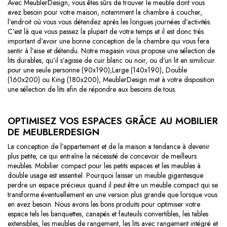
Avec MeublerDesign, vous êtes sûrs de trouver le meuble dont vous
avez besoin pour votre maison, notamment la chambre à coucher,
l’endroit où vous vous détendez après les longues journées d’activités.
C’est là que vous passez la plupart de votre temps et il est donc très
important d’avoir une bonne conception de la chambre qui vous fera
sentir à l’aise et détendu. Notre magasin vous propose une sélection de
lits durables, qu’il s’agisse de cuir blanc ou noir, ou d’un lit en similicuir.
pour une seule personne (90x190),Large (140x190), Double
(160x200) ou King (180x200), MeublerDesign met à votre disposition
une sélection de lits afin de répondre aux besoins de tous.
OPTIMISEZ VOS ESPACES GRÂCE AU MOBILIER
DE MEUBLERDESIGN
La conception de l’appartement et de la maison a tendance à devenir
plus petite, ce qui entraîne la nécessité de concevoir de meilleurs
meubles. Mobilier compact pour les petits espaces et les meubles à
double usage est essentiel. Pourquoi laisser un meuble gigantesque
perdre un espace précieux quand il peut être un meuble compact qui se
transforme éventuellement en une version plus grande que lorsque vous
en avez besoin. Nous avons les bons produits pour optimiser votre
espace tels les banquettes, canapés et fauteuils convertibles, les tables
extensibles, les meubles de rangement, les lits avec rangement intégré et