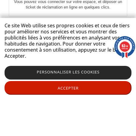
Vous pouvez vous connecter sur votre espace, et déposer un
ticket de réclamation en ligne en quelques clics.
Ce site Web utilise ses propres cookies et ceux de tiers
pour améliorer nos services et vous montrer des
publicités liées à vos préférences en analysant vos
01 84 80 53 84
habitudes de navigation. Pour donner votre
8.3
/10
consentement à son utilisation, appuyez sur le bouton
4342 avis
Disponible du lundi au Vendredi:
Accepter.
09h - 13h / 14h - 18h
Les demandes de SAV sont traitées plus rapidement par mail que
PERSONNALISER LES COOKIES
par téléphone. Ainsi nous privilégions les demandes effectuées
via votre espace client
ACCEPTER
MeublerDesign était dans l’émission CAPITAL sur M6