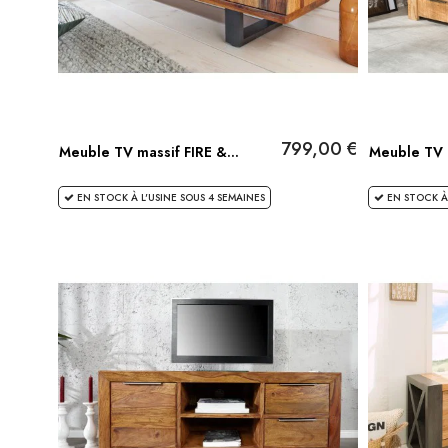
799,00 €
Meuble TV massif FIRE &...
Meuble TV 
EN STOCK À L'USINE SOUS 4 SEMAINES
EN STOCK À 