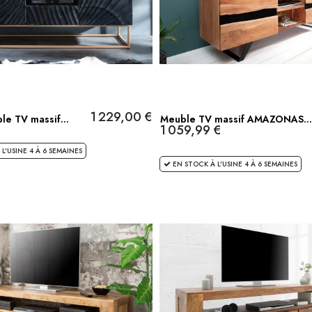
1 229,00 €
le TV massif...
Meuble TV massif AMAZONAS...
1 059,99 €
L'USINE 4 À 6 SEMAINES
EN STOCK À L'USINE 4 À 6 SEMAINES