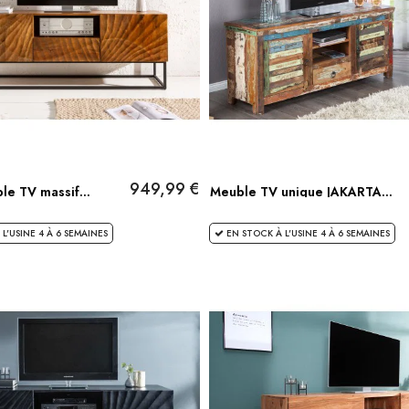
949,99 €
le TV massif...
Meuble TV unique JAKARTA...
L'USINE 4 À 6 SEMAINES
EN STOCK À L'USINE 4 À 6 SEMAINES