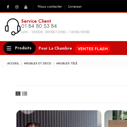
Nous contacter
Livraison
Service Client
01 84 80 53 84
LUN. - VENDR. 09H00-13H00 / 14H00-18H00
Produits
Pour La Chambre
VENTES FLASH
ACCUEIL
MEUBLES ET DECO
MEUBLES TÉLÉ