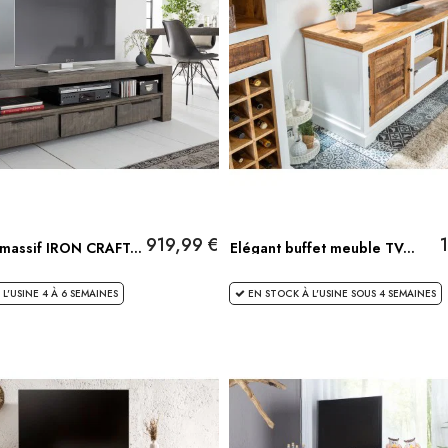
919,99 €
massif IRON CRAFT...
Elégant buffet meuble TV...
L'USINE 4 À 6 SEMAINES
EN STOCK À L'USINE SOUS 4 SEMAINES