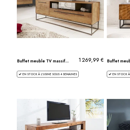
1 269,99 €
Buffet meuble TV massif...
Buffet meub
EN STOCK À L'USINE SOUS 4 SEMAINES
EN STOCK À 