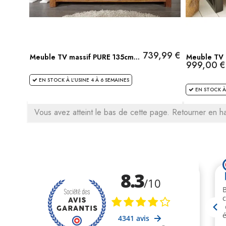
739,99 €
Meuble TV massif PURE 135cm...
Meuble TV 
999,00 €
EN STOCK À L'USINE 4 À 6 SEMAINES
EN STOCK À 
Vous avez atteint le bas de cette page.
Retourner en h