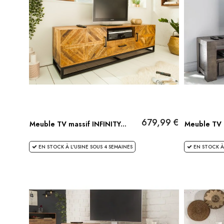
679,99 €
Meuble TV massif INFINITY...
Meuble TV 
EN STOCK À L'USINE SOUS 4 SEMAINES
EN STOCK À 