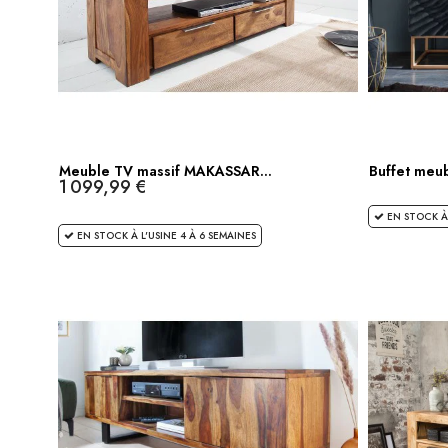
Meuble TV massif MAKASSAR...
Buffet meub
1 099,99 €
EN STOCK À 
EN STOCK À L'USINE 4 À 6 SEMAINES