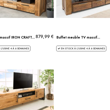
879,99 €
massif IRON CRAFT...
Buffet meuble TV massif...
L'USINE 4 À 6 SEMAINES
EN STOCK À L'USINE 4 À 6 SEMAINES