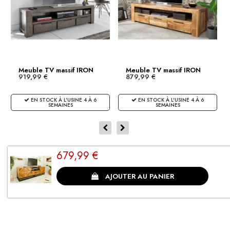
Meuble TV massif IRON
Meuble TV massif IRON
919,99 €
879,99 €
CRAFT...
CRAFT...
EN STOCK À L'USINE 4 À 6
EN STOCK À L'USINE 4 À 6
SEMAINES
SEMAINES
679,99 €
CLIENTS SATISFAITS
AJOUTER AU PANIER