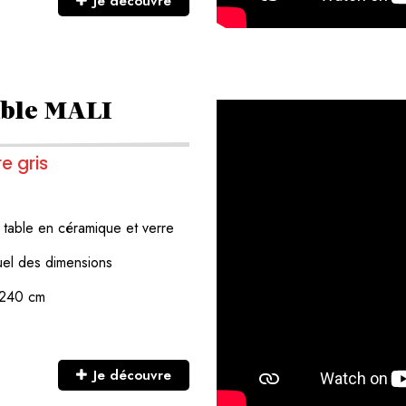
Je découvre
ible MALI
e gris
e
table en céramique et verre
duel des dimensions
t 240 cm
Je découvre