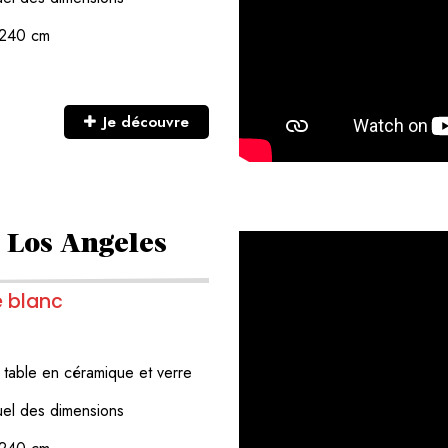
t 240 cm
Je découvre
 Los Angeles
e blanc
e
table en céramique et verre
duel des dimensions