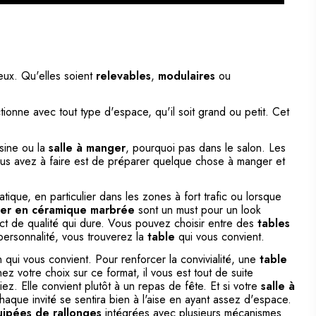
eux. Qu'elles soient
relevables
,
modulaires
ou
nctionne avec tout type d'espace, qu'il soit grand ou petit. Cet
isine ou la
salle à manger
, pourquoi pas dans le salon. Les
vous avez à faire est de préparer quelque chose à manger et
atique, en particulier dans les zones à fort trafic ou lorsque
ger en céramique marbrée
sont un must pour un look
ect de qualité qui dure. Vous pouvez choisir entre des
tables
 personnalité, vous trouverez la
table
qui vous convient.
n qui vous convient. Pour renforcer la convivialité, une
table
nez votre choix sur ce format, il vous est tout de suite
ez. Elle convient plutôt à un repas de fête. Et si votre
salle à
aque invité se sentira bien à l'aise en ayant assez d'espace.
uipées de rallonges
intégrées avec plusieurs mécanismes