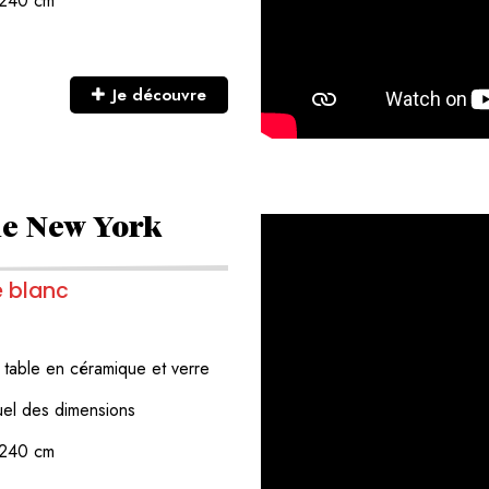
t 240 cm
Je découvre
le New York
e blanc
e
table en céramique et verre
duel des dimensions
t 240 cm