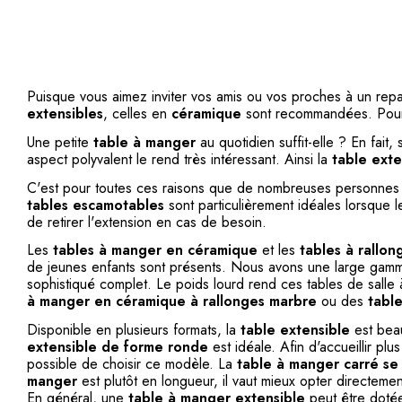
Puisque vous aimez inviter vos amis ou vos proches à un repa
extensibles
, celles en
céramique
sont recommandées. Pourq
Une petite
table à manger
au quotidien suffit-elle ? En fait,
aspect polyvalent le rend très intéressant. Ainsi la
table exte
C'est pour toutes ces raisons que de nombreuses personnes le 
tables escamotables
sont particulièrement idéales lorsque 
de retirer l'extension en cas de besoin.
Les
tables à manger en céramique
et les
tables à rallon
de jeunes enfants sont présents. Nous avons une large ga
sophistiqué complet. Le poids lourd rend ces tables de salle 
à manger en céramique à rallonges marbre
ou des
table
Disponible en plusieurs formats, la
table extensible
est beau
extensible de forme ronde
est idéale. Afin d'accueillir plu
possible de choisir ce modèle. La
table à manger carré se
manger
est plutôt en longueur, il vaut mieux opter directeme
En général, une
table à manger extensible
peut être dotée