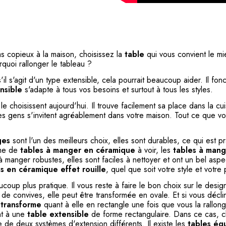
s copieux à la maison, choisissez la
table
qui vous convient le mi
uoi rallonger le tableau ?
 s'il s'agit d'un type extensible, cela pourrait beaucoup aider. Il fo
nsible
s'adapte à tous vos besoins et surtout à tous les styles.
choisissent aujourd'hui. Il trouve facilement sa place dans la cu
les gens s'invitent agréablement dans votre maison. Tout ce que 
ges
sont l'un des meilleurs choix, elles sont durables, ce qui est pr
mme de
tables à manger en céramique
à voir, les
tables à man
à manger robustes, elles sont faciles à nettoyer et ont un bel asp
s en céramique effet rouille
, quel que soit votre style et votre
coup plus pratique. Il vous reste à faire le bon choix sur le desig
s de convives, elle peut être transformée en ovale. Et si vous décli
 transforme
quant à elle en rectangle une fois que vous la rallongi
nt à une
table extensible
de forme rectangulaire. Dans ce cas, ch
 de deux systèmes d'extension différents. Il existe les
tables éq