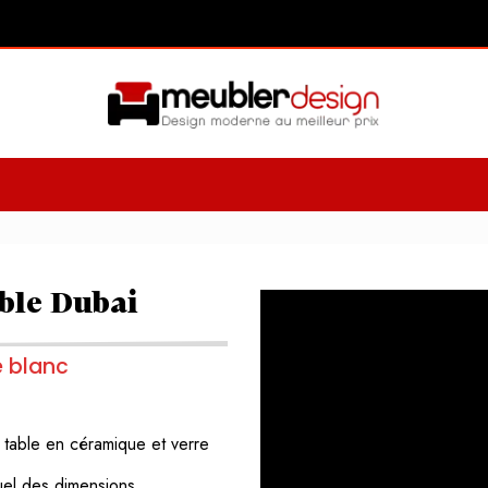
ble Dubai
e blanc
e
table en céramique et verre
duel des dimensions