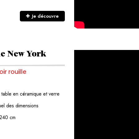
Je découvre
le New York
r rouille
e
table en céramique et verre
duel des dimensions
t 240 cm