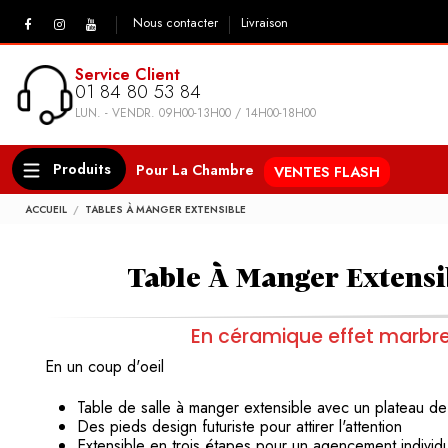
Nous contacter
Livraison
Service Client
01 84 80 53 84
LUN. - VENDR. 09H00-13H00 / 14H00-18H00
Produits
Pour La Chambre
VENTES FLASH
ACCUEIL
TABLES À MANGER EXTENSIBLE
Table À Manger Extensi
En céramique effet marbr
En un coup d'oeil
Table de salle à manger extensible
avec un plateau d
Des pieds design futuriste pour attirer l'attention
Extensible en trois étapes pour un agencement indivi