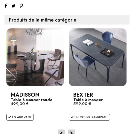
Produits de la même catégorie
MADISSON
BEXTER
Table à manger ronde
Table à Manger
499,00 €
599,00 €
en...
Céramique...
EN ARRIVAGE
EN COURS D'ARRIVAGE