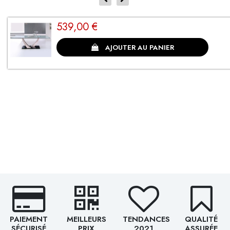
539,00 €
CLIENTS SATISFAITS
AJOUTER AU PANIER
PAIEMENT
MEILLEURS
TENDANCES
QUALITÉ
SÉCURISÉ
PRIX
2021
ASSURÉE