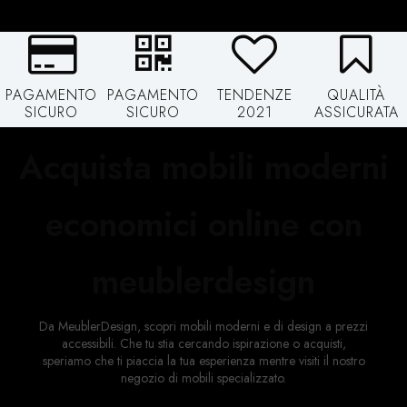
PAGAMENTO
PAGAMENTO
TENDENZE
QUALITÀ
SICURO
SICURO
2021
ASSICURATA
Acquista mobili moderni
economici online con
meublerdesign
Da MeublerDesign, scopri mobili moderni e di design a prezzi
accessibili. Che tu stia cercando ispirazione o acquisti,
speriamo che ti piaccia la tua esperienza mentre visiti il ​​nostro
negozio di mobili specializzato.