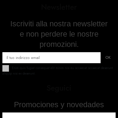
Newsletter
Iscriviti alla nostra newsletter
e non perdere le nostre
promozioni.
Enim quis fugiat consequat elit minim nisi eu occaecat occaecat deserunt
aliquip nisi ex deserunt.
Seguici
Promociones y novedades