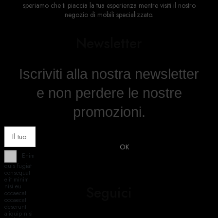
speriamo che ti piaccia la tua esperienza mentre visiti il ​​nostro
negozio di mobili specializzato.
Newsletter
Iscriviti alla nostra newsletter
e non perdere le nostre
promozioni.
Enim
quis fugiat
consequat
elit minim
nisi eu
Seguici
occaecat
occaecat
deserunt
aliquip nisi