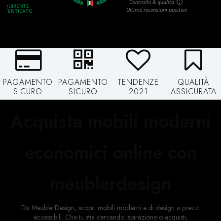
PAGAMENTO
PAGAMENTO
TENDENZE
QUALITÀ
SICURO
SICURO
2021
ASSICURATA
Acquista mobili moderni
economici online con
meublerdesign
Da MeublerDesign, scopri mobili moderni e di design a prezzi
accessibili. Che tu stia cercando ispirazione o acquisti,