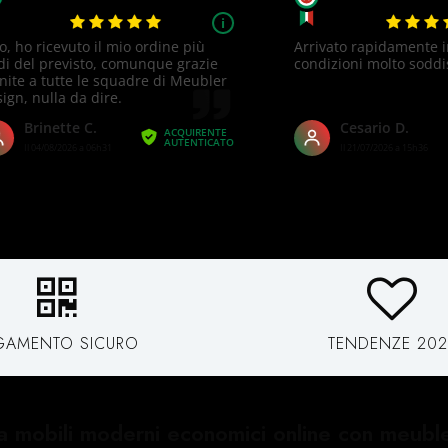
GAMENTO SICURO
TENDENZE 202
a mobili moderni economici online con meubl