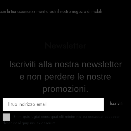
a la tua esperienza mentre visiti il ​​nostro negozio di mobili
Newsletter
Iscriviti alla nostra newsletter
e non perdere le nostre
promozioni.
Enim quis fugiat consequat elit minim nisi eu occaecat occaecat
deserunt aliquip nisi ex deserunt.