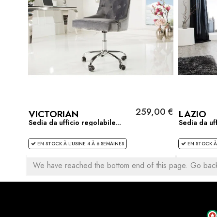
259,00 €
VICTORIAN
LAZIO
Sedia da ufficio regolabile...
Sedia da uffi
EN STOCK À L'USINE 4 À 6 SEMAINES
EN STOCK À 
We have reached the bottom end of this page.
Go back