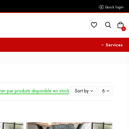
Quick login
0
Services
rier par produits disponible en stock
Sort by
6