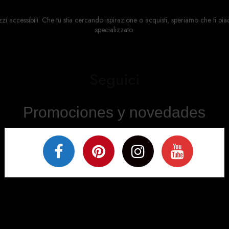
ccessibili. Che tu stia cercando ispirazione o acquisti, speriamo che ti piacci
specializzato.
Seguici
Promociones y novedades