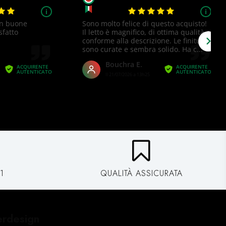
1
QUALITÀ ASSICURATA
erdesign