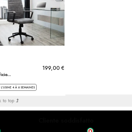
199,00 €
cio...
L'USINE 4 À 6 SEMAINES
 to top
Cliente soddisfatto