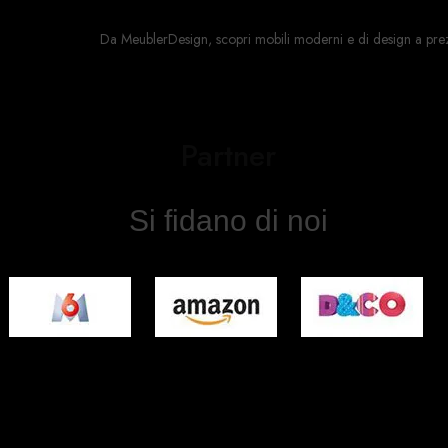
Da MeublerDesign, scopri mobili moderni e di design a prezzi a
Partner
Si fidano di noi