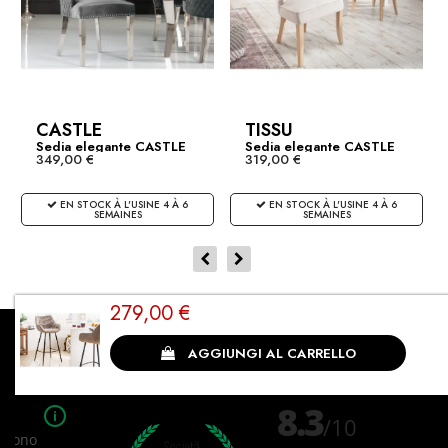
CASTLE
TISSU
Sedia elegante CASTLE
Sedia elegante CASTLE
349,00 €
319,00 €
in...
in...
EN STOCK À L'USINE 4 À 6
EN STOCK À L'USINE 4 À 6
SEMAINES
SEMAINES
279,00 €
Cliente soddisfatto
AGGIUNGI AL CARRELLO