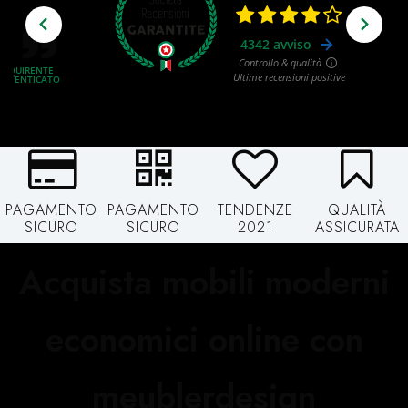
PAGAMENTO
PAGAMENTO
TENDENZE
QUALITÀ
SICURO
SICURO
2021
ASSICURATA
Acquista mobili moderni
economici online con
meublerdesign