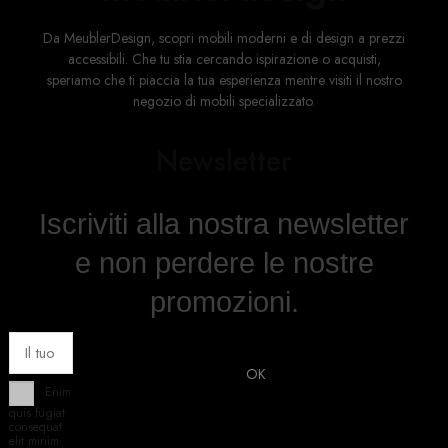
Da MeublerDesign, scopri mobili moderni e di design a prezzi
accessibili. Che tu stia cercando ispirazione o acquisti,
speriamo che ti piaccia la tua esperienza mentre visiti il ​​nostro
negozio di mobili specializzato.
Newsletter
Iscriviti alla nostra newsletter
e non perdere le nostre
promozioni.
Enim
quis fugiat
consequat
elit minim