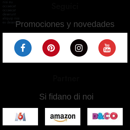
nisi eu
Seguici
occaecat
occaecat
deserunt
aliquip nisi
Promociones y novedades
ex deserunt.
Partner
Si fidano di noi