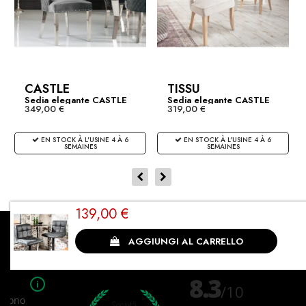
Subtotale:
€139.00
CASTLE
TISSU
Sedia elegante CASTLE
Sedia elegante CASTLE
349,00 €
319,00 €
in...
in...
EN STOCK À L'USINE 4 À 6
EN STOCK À L'USINE 4 À 6
SEMAINES
SEMAINES
139,00 €
Cliente soddisfatto
AGGIUNGI AL CARRELLO