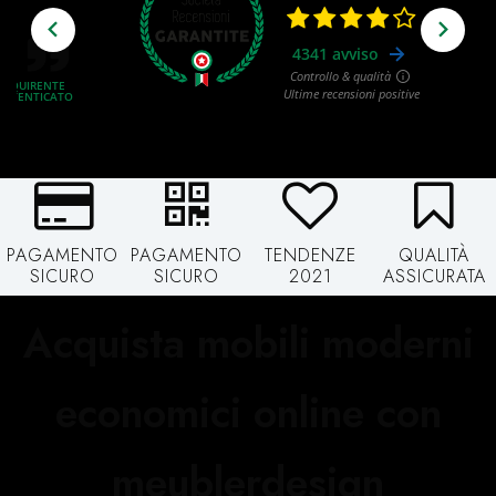
PAGAMENTO
PAGAMENTO
TENDENZE
QUALITÀ
SICURO
SICURO
2021
ASSICURATA
Acquista mobili moderni
economici online con
meublerdesign