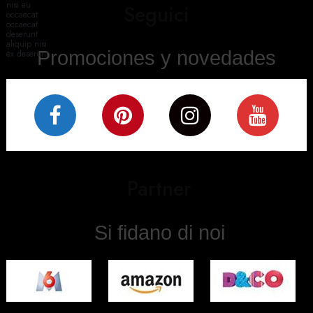
nisi eu
Seguici
occaecat
occaecat
deserunt
aliquip nisi
Promociones y novedades
ex deserunt.
Partner
Si fidano di noi