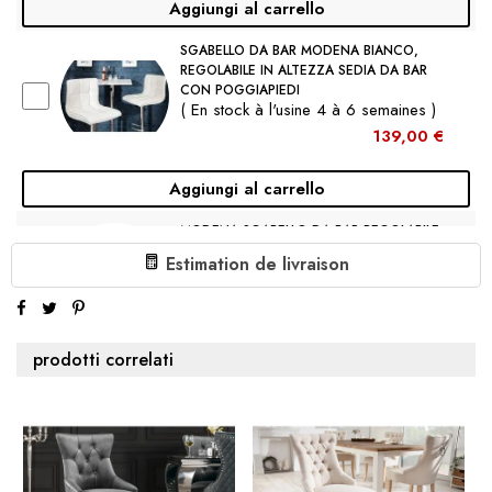
Aggiungi al carrello
SGABELLO DA BAR MODENA BIANCO,
REGOLABILE IN ALTEZZA SEDIA DA BAR
CON POGGIAPIEDI
( En stock à l'usine 4 à 6 semaines )
139,00 €
Aggiungi al carrello
MODENA SGABELLO DA BAR REGOLABILE
IN ALTEZZA MARRONE VINTAGE SEDIA
Estimation de livraison
DA BAR CON POGGIAPIEDI
( En stock à l'usine 4 à 6 semaines )
139,00 €
prodotti correlati
Aggiungi al carrello
€139.00
1 X MODENA SGABELLO DA BAR REGOLABILE IN
ALTEZZA GRIGIO VINTAGE SEDIA DA BAR CON
POGGIAPIEDI: