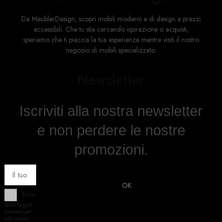
Da MeublerDesign, scopri mobili moderni e di design a prezzi
accessibili. Che tu stia cercando ispirazione o acquisti,
speriamo che ti piaccia la tua esperienza mentre visiti il ​​nostro
negozio di mobili specializzato.
Newsletter
Iscriviti alla nostra newsletter
e non perdere le nostre
promozioni.
Enim
quis fugiat
consequat
elit minim