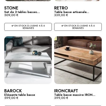
STONE
RETRO
Set de 2 tables basses...
Table basse artisanale...
509,00 €
339,00 €
EN STOCK À L'USINE 4 À 6
EN STOCK À L'USINE 4 À 6
SEMAINES
SEMAINES
BAROCK
IRONCRAFT
Elégante table basse
Table basse massive IRON...
599,00 €
399,00 €
MODERN...