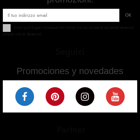
Enim quis fugiat consequat elit minim nisi eu occaecat occaecat deserunt
aliquip nisi ex deserunt.
Seguici
Promociones y novedades
Partner