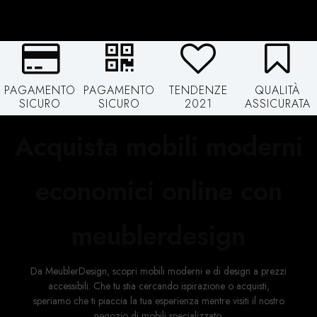
PAGAMENTO
PAGAMENTO
TENDENZE
QUALITÀ
SICURO
SICURO
2021
ASSICURATA
Acquista mobili moderni
economici online con
meublerdesign
Da MeublerDesign, scopri mobili moderni e di design a prezzi
accessibili. Che tu stia cercando ispirazione o acquisti,
speriamo che ti piaccia la tua esperienza mentre visiti il ​​nostro
negozio di mobili specializzato.