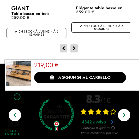
GIANT
Elégante table basse en...
359,00 €
Table basse en bois
259,00 €
noble...
EN STOCK À L'USINE 4 À 6
SEMAINES
EN STOCK À L'USINE 4 À 6
SEMAINES
219,00 €
Cliente soddisfatto
AGGIUNGI AL CARRELLO