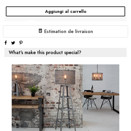
Aggiungi al carrello
TABLE BASSE INDUSTRIELLE DURA STEEL
100CM NOIR MÉTAL AVEC ÉTAGÈRE
Estimation de livraison
( En stock à l'usine 4 à 6 semaines )
279,00 €
What's make this product special?
Aggiungi al carrello
€219.00
1 X TABLE BASSE INDUSTRIELLE SLIM LINE 120CM CHÊNE
SAUVAGE NOIR AVEC DEUX ÉTAGÈRES:
Subtotale:
€219.00