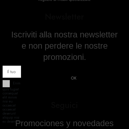
Newsletter
Iscriviti alla nostra newsletter
e non perdere le nostre
promozioni.
Enim
quis fugiat
consequat
elit minim
nisi eu
Seguici
occaecat
occaecat
deserunt
aliquip nisi
Promociones y novedades
ex deserunt.