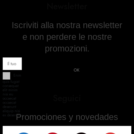
Newsletter
Iscriviti alla nostra newsletter
e non perdere le nostre
promozioni.
Enim
quis fugiat
consequat
elit minim
nisi eu
Seguici
occaecat
occaecat
deserunt
aliquip nisi
Promociones y novedades
ex deserunt.