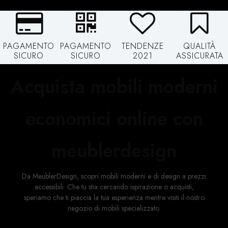
PAGAMENTO
PAGAMENTO
TENDENZE
QUALITÀ
SICURO
SICURO
2021
ASSICURATA
Acquista mobili moderni
economici online con
meublerdesign
Da MeublerDesign, scopri mobili moderni e di design a prezzi
accessibili. Che tu stia cercando ispirazione o acquisti,
speriamo che ti piaccia la tua esperienza mentre visiti il ​​nostro
negozio di mobili specializzato.