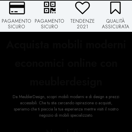
PAGAMENTO
PAGAMENTO
TENDENZE
QUALITÀ
SICURO
SICURO
2021
ASSICURATA
Acquista mobili moderni
economici online con
meublerdesign
Da MeublerDesign, scopri mobili moderni e di design a prezzi
accessibili. Che tu stia cercando ispirazione o acquisti,
speriamo che ti piaccia la tua esperienza mentre visiti il ​​nostro
negozio di mobili specializzato.