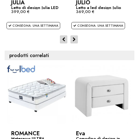
JULIA
JULIO
Letto di design Julia LED
Letto a led design Julio
399,00 €
369,00 €
CONSEGNA: UNA SETTIMANA
CONSEGNA: UNA SETTIMANA
Aggiungi al carrello
SET MATERASSO E RETE ATLANTIC 140
prodotti correlati
699,00 €
Aggiungi al carrello
BOX LETTO + MATERASSO 160 ATLANTIC
( All'arrivo )
799,00 €
ROMANCE
Eva
Aggiungi al carrello
Materasso ULTRA
Comodino di design in...