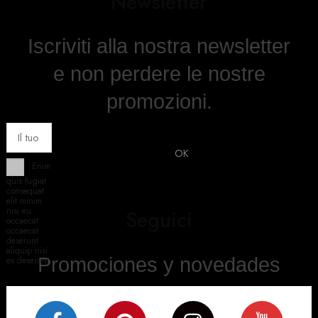
Newsletter
Iscriviti alla nostra newsletter
e non perdere le nostre
promozioni.
Enim
quis fugiat
consequat
elit minim
nisi eu
Seguici
occaecat
occaecat
deserunt
aliquip nisi
Promociones y novedades
ex deserunt.