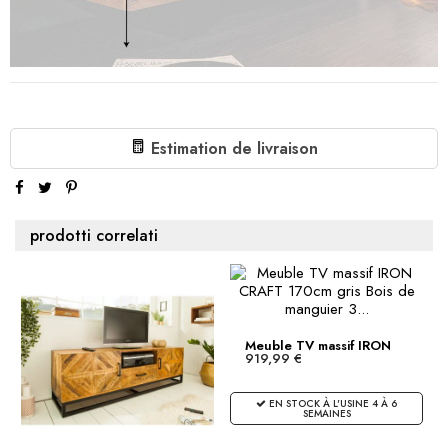
Estimation de livraison
prodotti correlati
Meuble TV massif IRON
919,99 €
CRAFT...
EN STOCK À L'USINE 4 À 6
SEMAINES