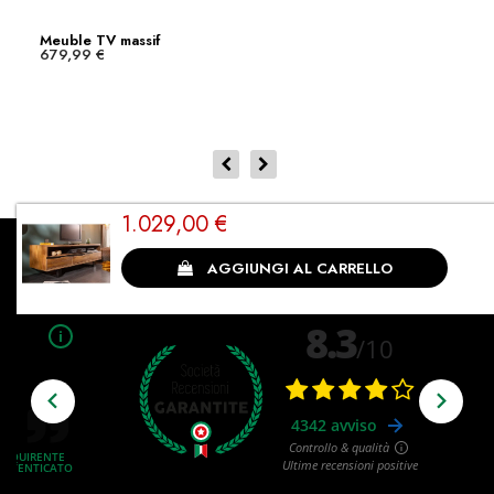
Meuble TV massif
679,99 €
INFINITY...
1.029,00 €
Cliente soddisfatto
AGGIUNGI AL CARRELLO