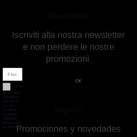
Newsletter
Iscriviti alla nostra newsletter
e non perdere le nostre
promozioni.
Enim
quis fugiat
consequat
elit minim
nisi eu
Seguici
occaecat
occaecat
deserunt
aliquip nisi
Promociones y novedades
ex deserunt.