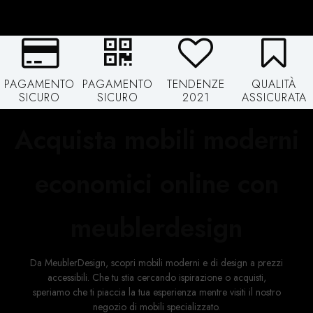
PAGAMENTO
PAGAMENTO
TENDENZE
QUALITÀ
SICURO
SICURO
2021
ASSICURATA
Acquista mobili moderni
economici online con
meublerdesign
Da MeublerDesign, scopri mobili moderni e di design a prezzi
accessibili. Che tu stia cercando ispirazione o acquisti,
speriamo che ti piaccia la tua esperienza mentre visiti il ​​nostro
negozio di mobili specializzato.