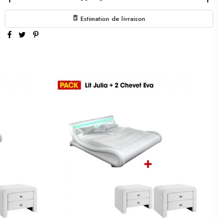
Estimation de livraison
€999.00
1 X SET DI MATERASSI A MOLLE GRIGIO 160 ALEXI:
Subtotale:
€999.00