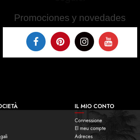
Promociones y novedades
OCIETÀ
IL MIO CONTO
Connessione
El meu compte
gali
Adreces