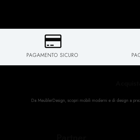
PAGAMENTO SICURO
PA
Acquist
Da MeublerDesign, scopri mobili moderni e di design a prezzi a
Partner