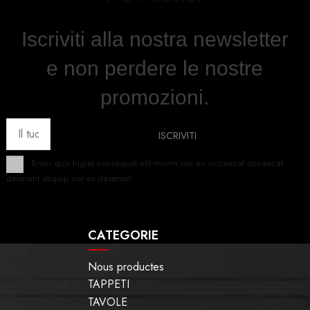
Iscriviti alla nostra newsletter
e non perdere le nostre
promozioni.
Enim quis fugiat consequat elit minim nisi eu occaecat occaecat
deserunt aliquip nisi ex deserunt.
CATEGORIE
Nous productes
TAPPETI
TAVOLE