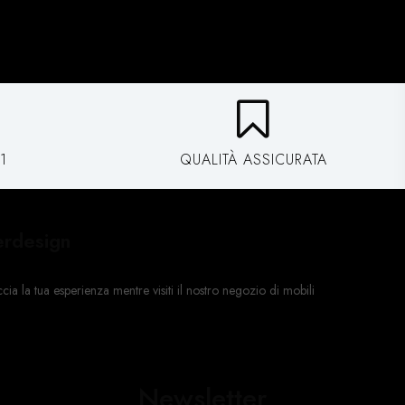
1
QUALITÀ ASSICURATA
erdesign
a la tua esperienza mentre visiti il ​​nostro negozio di mobili
Newsletter