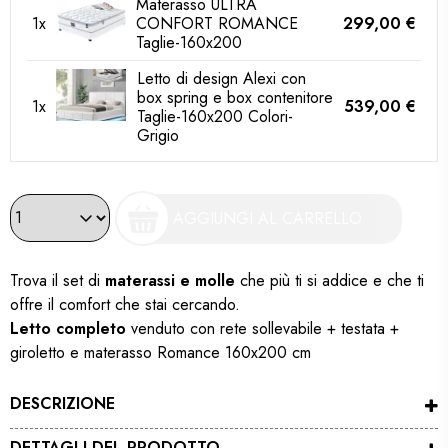
Materasso ULTRA
1x
CONFORT ROMANCE
299,00 €
Taglie-160x200
Letto di design Alexi con
box spring e box contenitore
1x
539,00 €
Taglie-160x200 Colori-
Grigio
AGGIUNGI AL CARRELLO
Trova il set di
materassi e molle
che più ti si addice e che ti
offre il comfort che stai cercando.
Letto completo
venduto con rete sollevabile + testata +
giroletto e materasso Romance 160x200 cm
DESCRIZIONE
DETTAGLI DEL PRODOTTO