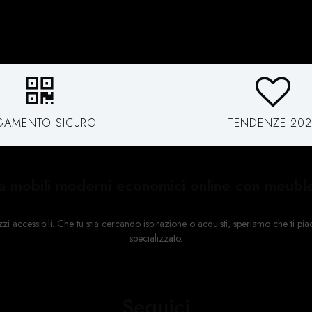
GAMENTO SICURO
TENDENZE 202
a mobili moderni economici online con meubl
ccessibili. Che tu stia cercando ispirazione o acquisti, speriamo che ti piacci
specializzato.
Seguici