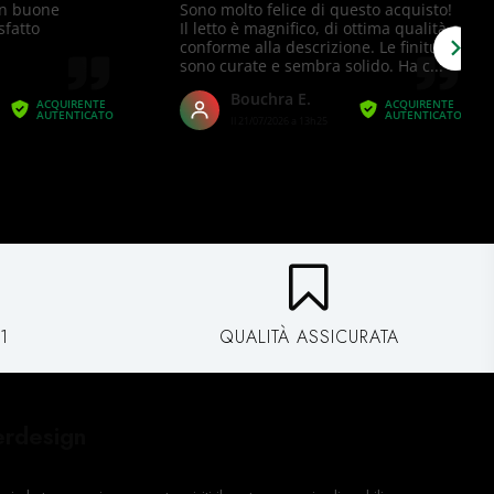
1
QUALITÀ ASSICURATA
erdesign