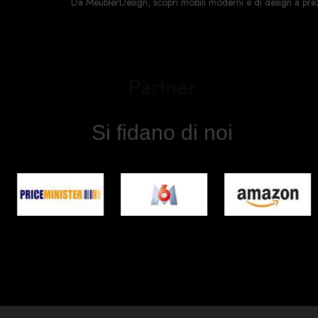
Da MeublerDesign, scopri mobili moderni e di design a prezzi a
Partner
Si fidano di noi