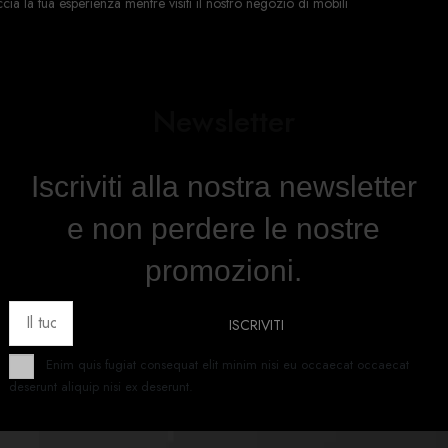
a la tua esperienza mentre visiti il ​​nostro negozio di mobili
Newsletter
Iscriviti alla nostra newsletter
e non perdere le nostre
promozioni.
Enim quis fugiat consequat elit minim nisi eu occaecat occaecat
deserunt aliquip nisi ex deserunt.