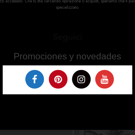
ccessibili. Che tu stia cercando ispirazione o acquisti, speriamo che ti piacci
specializzato.
Seguici
Promociones y novedades