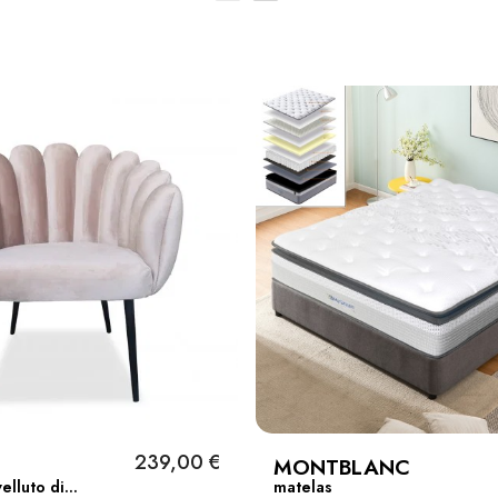
239,00 €
MONTBLANC
elluto di...
matelas