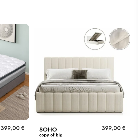
399,00 €
399,00 €
SOHO
copy of big