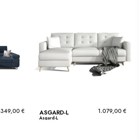
.349,00 €
1.079,00 €
ASGARD-L
Asgard-L