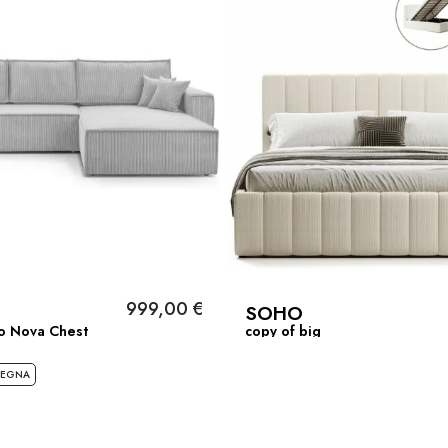
999,00 €
SOHO
to Nova Chest
copy of big
SEGNA