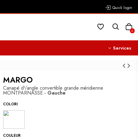
Quick login
0
Services
MARGO
Canapé d\'angle convertible grande méridienne
MONTPARNASSE
- Gauche
COLORI
COULEUR