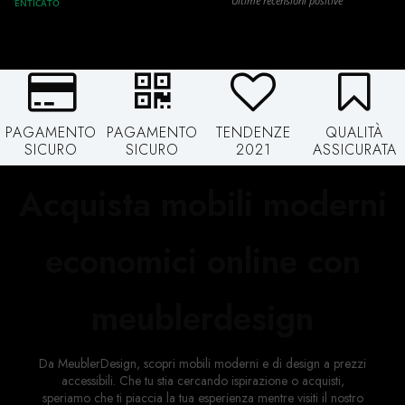
PAGAMENTO
PAGAMENTO
TENDENZE
QUALITÀ
SICURO
SICURO
2021
ASSICURATA
Acquista mobili moderni
economici online con
meublerdesign
Da MeublerDesign, scopri mobili moderni e di design a prezzi
accessibili. Che tu stia cercando ispirazione o acquisti,
speriamo che ti piaccia la tua esperienza mentre visiti il ​​nostro