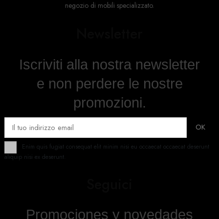
negozio di mobili specializzato.
Newsletter
Iscriviti alla nostra newsletter
e non perdere le nostre
promozioni.
Enim quis fugiat consequat elit minim nisi eu occaecat occaecat deserunt
aliquip nisi ex deserunt.
Seguici
Promociones y novedades