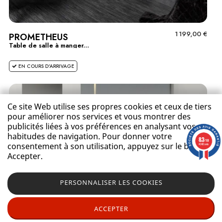
1 199,00 €
PROMETHEUS
Table de salle à manger...
EN COURS D'ARRIVAGE
Ce site Web utilise ses propres cookies et ceux de tiers
pour améliorer nos services et vous montrer des
publicités liées à vos préférences en analysant vos
habitudes de navigation. Pour donner votre
8.3
/10
consentement à son utilisation, appuyez sur le bouton
4342 avis
Accepter.
PERSONNALISER LES COOKIES
ACCEPTER