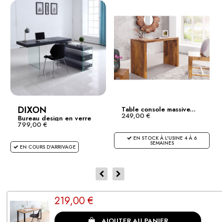
DIXON
Table console massive...
249,00 €
Bureau design en verre
799,00 €
avec...
EN STOCK À L'USINE 4 À 6
SEMAINES
EN COURS D'ARRIVAGE
219,00 €
CLIENTS SATISFAITS
AJOUTER AU PANIER