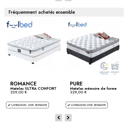
Fréquemment achetés ensemble
ROMANCE
PURE
Matelas ULTRA CONFORT
Matelas mémoire de forme
239,00 €
329,00 €
ROMANCE
PURE
LIVRAISON: UNE SEMAINE
LIVRAISON:UNE SEMAINE