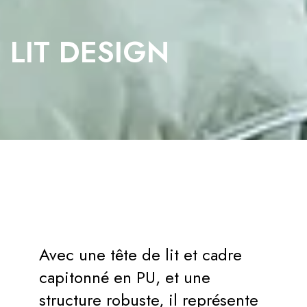
359,00 €
LIT DESIGN
Ajouter au panier
€469.00
1 X LIT COFFRE DESIGN AVEC LED OSMOS:
Sous-total:
€469.00
Avec une tête de lit et cadre
capitonné en PU, et une
structure robuste, il représente