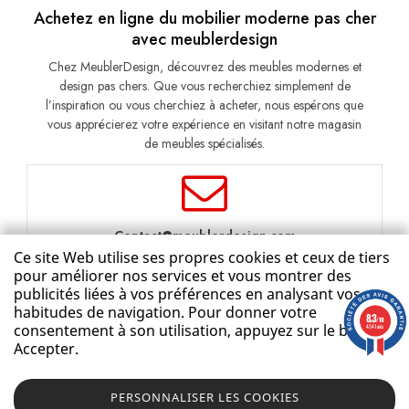
Achetez en ligne du mobilier moderne pas cher
avec meublerdesign
Chez MeublerDesign, découvrez des meubles modernes et
design pas chers. Que vous recherchiez simplement de
l’inspiration ou vous cherchiez à acheter, nous espérons que
vous apprécierez votre expérience en visitant notre magasin
de meubles spécialisés.
Contact@meublerdesign.com
Ce site Web utilise ses propres cookies et ceux de tiers
Ou à partir de votre espace client
Cliquez ici pour accéder
pour améliorer nos services et vous montrer des
publicités liées à vos préférences en analysant vos
Vous pouvez vous connecter sur votre espace, et déposer un
habitudes de navigation. Pour donner votre
8.3
ticket de réclamation en ligne en quelques clics.
/10
consentement à son utilisation, appuyez sur le bouton
4341 avis
Accepter.
Tailles: 140x190, Couleurs: Gris
PERSONNALISER LES COOKIES