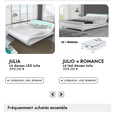
JULIA
JULIO + ROMANCE
Lit design LED Julia
Lit led design Julio
399,00 €
559,00 €
Blanc...
LIVRAISON: UNE SEMAINE
LIVRAISON: UNE SEMAINE
Fréquemment achetés ensemble