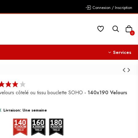
Connexion / Inscription
0
Services
u velours côtelé ou tissu bouclette SOHO
- 140x190
Velours
K
Livraison: Une semaine
140x190
160x200
180x200