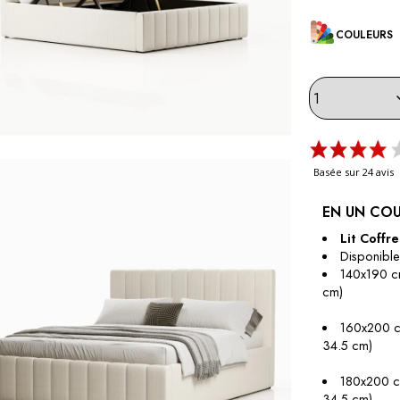
COULEURS
Basée sur 24 avis
EN UN COU
Lit Coffr
Disponible 
140x190 cm
cm)
160x200 cm
34.5 cm)
180x200 cm
34.5 cm)