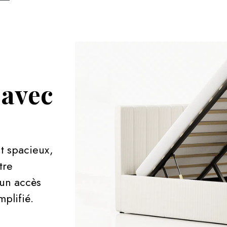
 avec
t spacieux,
tre
 un accès
mplifié.