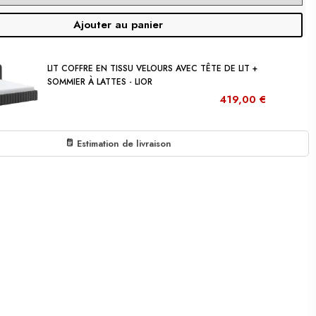
Ajouter au panier
LIT COFFRE EN TISSU VELOURS AVEC TÊTE DE LIT +
SOMMIER À LATTES - LIOR
419,00 €
Estimation de livraison
Ajouter au panier
€399.00
 TISSU VELOURS CÔTELÉ OU TISSU BOUCLETTE SOHO:
Sous-total:
€399.00