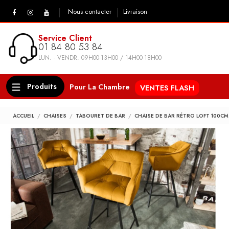
Nous contacter
Livraison
Service Client
01 84 80 53 84
LUN. - VENDR. 09H00-13H00 / 14H00-18H00
Produits
Pour La Chambre
VENTES FLASH
ACCUEIL
CHAISES
TABOURET DE BAR
CHAISE DE BAR RÉTRO LOFT 100C