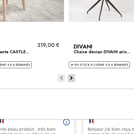
319,00 €
DIVANI
ante CASTLE...
Chaise design DIVANI gris...
SINE 4 À 6 SEMAINES
EN STOCK À L'USINE 4 À 6 SEMAINES
CLIENTS SATISFAITS