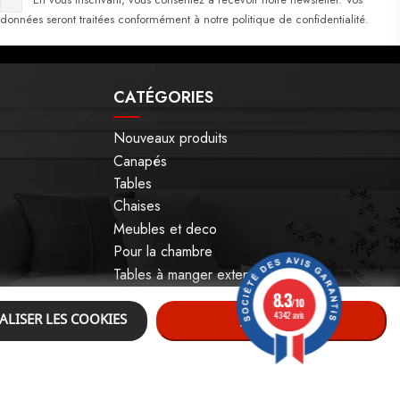
données seront traitées conformément à notre politique de confidentialité.
CATÉGORIES
Nouveaux produits
Canapés
Tables
Chaises
Meubles et deco
Pour la chambre
Tables à manger extensible
8.3
/10
4342 avis
LISER LES COOKIES
ACCEPTER