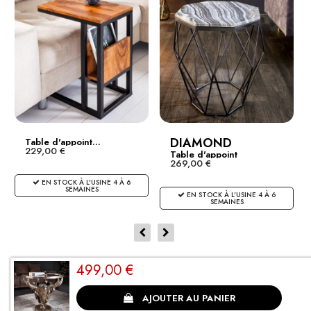
DIAMOND
Table d'appoint...
229,00 €
Table d'appoint
269,00 €
abstraite...
EN STOCK À L'USINE 4 À 6
SEMAINES
EN STOCK À L'USINE 4 À 6
SEMAINES
499,00 €
CLIENTS SATISFAITS
AJOUTER AU PANIER