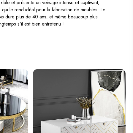
exible et présente un veinage intense et captivant,
TABLE BASSE ARTISANALE ORGANIC
 qui le rend idéal pour la fabrication de meubles. Le
ORIENT 68CM OR MARTELÉ DESIGN
is dure plus de 40 ans, et même beaucoup plus
( En stock à l'usine 4 à 6 semaines
ngtemps s'il est bien entretenu !
)
449,00 €
Ajouter au panier
TABLE BASSE ARTISANALE MARRAKESCH
65CM CUIVRE AVEC DESIGN MARTELÉ
( En stock à l'usine sous 4
semaines )
329,00 €
Ajouter au panier
TABLE BASSE ARTISANALE MARRAKESCH
55CM CUIVRE AVEC DESIGN MARTELÉ
( En stock à l'usine sous 4
semaines )
259,00 €