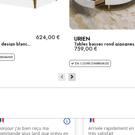
624,00 €
URIEN
design blanc...
Tables basses rond gigognes.
759,00 €
 SEMAINE
EN COURS D'ARRIVAGE
CLIENTS SATISFAITS