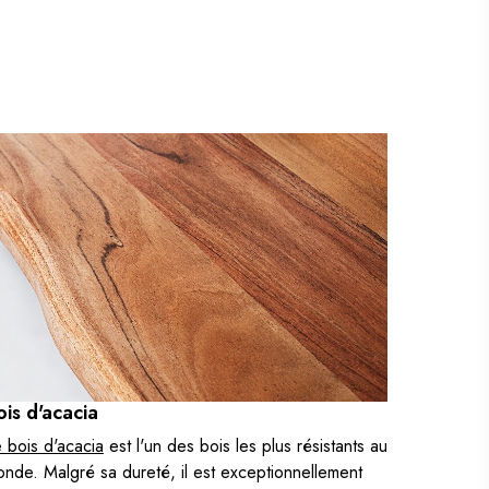
TABLE BASSE ARTISANALE ORIENT
STORAGE 70CM OR MARTELÉ DESIGN
AVEC ESPACE DE RANGEMENT
( En stock à l'usine 4 à 6 semaines
)
379,00 €
Ajouter au panier
TABLE BASSE ARTISANALE ORGANIC
ORIENT 53CM CUIVRE MARTELÉ DESIGN
( En stock à l'usine sous 4
semaines )
269,00 €
Ajouter au panier
TABLE BASSE ARTISANALE ORGANIC
ORIENT 53CM OR MARTELÉ DESIGN
( En stock à l'usine 4 à 6 semaines
ois d'acacia
)
269,00 €
 bois d'acacia
est l'un des bois les plus résistants au
nde. Malgré sa dureté, il est exceptionnellement
Ajouter au panier