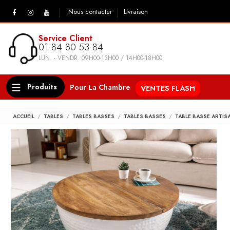
Nous contacter
Livraison
Service Client
01 84 80 53 84
LUN. - VENDR. 09H00-13H00 / 14H00-18H00
Produits
Pour La Chambre
VENTES FLASH
ACCUEIL
TABLES
TABLES BASSES
TABLES BASSES
TABLE BASSE ARTIS