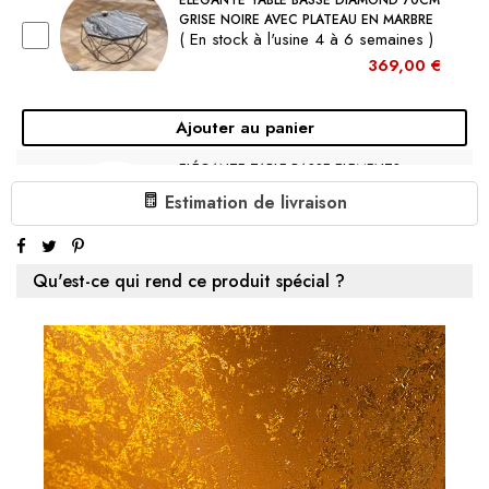
GRISE NOIRE AVEC PLATEAU EN MARBRE
( En stock à l'usine 4 à 6 semaines )
369,00 €
Ajouter au panier
ELÉGANTE TABLE BASSE ELEMENTS
50CM BLANCHE AVEC PLATEAU EN
Estimation de livraison
MARBRE POLI
( En stock à l'usine 4 à 6 semaines )
229,00 €
Qu'est-ce qui rend ce produit spécial ?
Ajouter au panier
ELÉGANTE TABLE BASSE BOUTIQUE
80CM BLANCHE RONDE VERRE CRISTAL
AVEC DÉCOR MARBRE PIÉTEMENT NOIR
( En stock à l'usine 4 à 6 semaines )
239,00 €
Ajouter au panier