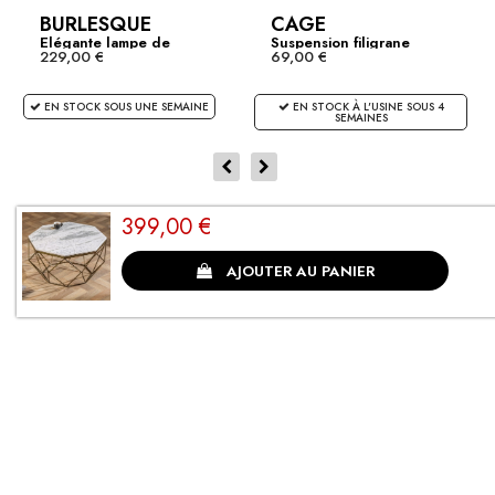
BURLESQUE
CAGE
Elégante lampe de
Suspension filigrane
229,00 €
69,00 €
table...
CAGE S...
EN STOCK SOUS UNE SEMAINE
EN STOCK À L'USINE SOUS 4
SEMAINES
399,00 €
CLIENTS SATISFAITS
AJOUTER AU PANIER