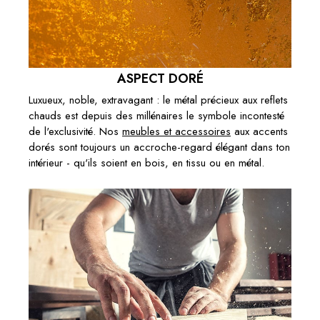
TABLE BASSE RONDE 80CM BLANCHE
VERRE CRISTAL AVEC DÉCOR MARBRE
PIÈTEMENT DORÉ
( En stock à l'usine 4 à 6 semaines )
ASPECT DORÉ
309,00 €
Luxueux, noble, extravagant : le métal précieux aux reflets
Ajouter au panier
chauds est depuis des millénaires le symbole incontesté
de l'exclusivité. Nos
meubles et accessoires
aux accents
dorés sont toujours un accroche-regard élégant dans ton
€399.00
1 X ELÉGANTE TABLE BASSE DIAMOND 70CM BLANC
intérieur - qu'ils soient en bois, en tissu ou en métal.
LAITON AVEC PLATEAU EN MARBRE:
Sous-total:
€399.00