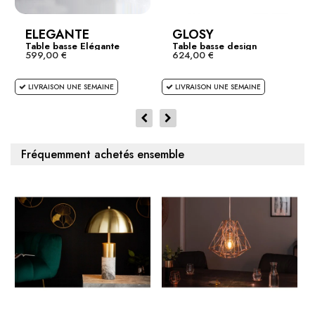
ELEGANTE
GLOSY
Table basse Elégante
Table basse design
599,00 €
624,00 €
blanc...
LIVRAISON UNE SEMAINE
LIVRAISON UNE SEMAINE
Fréquemment achetés ensemble