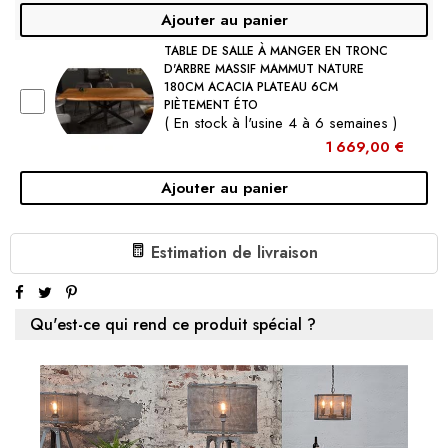
Ajouter au panier
TABLE DE SALLE À MANGER EN TRONC
D'ARBRE MASSIF MAMMUT NATURE
180CM ACACIA PLATEAU 6CM
PIÈTEMENT ÉTO
( En stock à l'usine 4 à 6 semaines )
1 669,00 €
Ajouter au panier
€1,219.00
1 X TABLE DE SALLE À MANGER INDUSTRIELLE MASSIVE
Estimation de livraison
GALAXIE 200CM GRIS CHÂSSIS EN FORME D'ÉTOILE EN
BOIS DE MANGUIER:
Sous-total:
€1,219.00
Qu'est-ce qui rend ce produit spécial ?