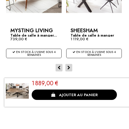
Ajouter au panier
€1,889.00
1 X TABLE DE SALLE À MANGER EN TRONC D'ARBRE
MYSTING LIVING
SHEESHAM
MASSIF MAMMUT 200CM GRIS ACACIA PLATEAU 6CM
Table de salle à manger...
Table de salle à manger
PIÈTEMENT ÉTOILE:
739,00 €
1 119,00 €
en...
Sous-total:
€1,889.00
EN STOCK À L'USINE SOUS 4
EN STOCK À L'USINE SOUS 4
SEMAINES
SEMAINES
1 889,00 €
CLIENTS SATISFAITS
AJOUTER AU PANIER