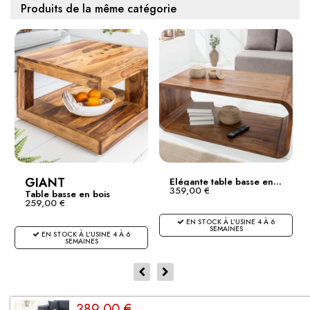
Produits de la même catégorie
GIANT
Elégante table basse en...
359,00 €
Table basse en bois
259,00 €
noble...
EN STOCK À L'USINE 4 À 6
SEMAINES
EN STOCK À L'USINE 4 À 6
SEMAINES
389,00 €