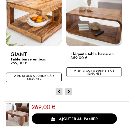
GIANT
Elégante table basse en...
359,00 €
Table basse en bois
259,00 €
noble...
EN STOCK À L'USINE 4 À 6
SEMAINES
EN STOCK À L'USINE 4 À 6
SEMAINES
269,00 €
CLIENTS SATISFAITS
AJOUTER AU PANIER