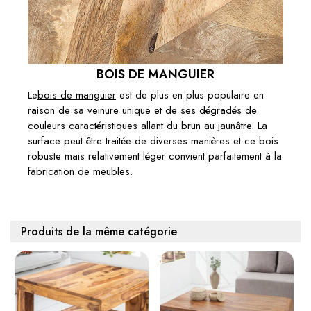
TABLE BASSE MASSIVE JAKARTA 70CM
MANGUE BLANCHE MULTICOLORE
COFFRE EN BOIS DE BATEAUX DE PÊCHE
RECYC
( En stock à l'usine 4 à 6 semaines )
BOIS DE MANGUIER
599,00 €
Le
bois de manguier
est de plus en plus populaire en
raison de sa veinure unique et de ses dégradés de
Ajouter au panier
couleurs caractéristiques allant du brun au jaunâtre. La
surface peut être traitée de diverses manières et ce bois
€569.00
1 X TABLE BASSE MASSIVE IRON CRAFT 70CM COFFRE
robuste mais relativement léger convient parfaitement à la
EN BOIS DE MANGUIER AVEC TIROIRS:
fabrication de meubles.
Sous-total:
€569.00
Produits de la même catégorie