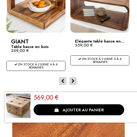
GIANT
Elégante table basse en...
359,00 €
Table basse en bois
259,00 €
noble...
EN STOCK À L'USINE 4 À 6
SEMAINES
EN STOCK À L'USINE 4 À 6
SEMAINES
Qu'est-ce qui rend ce produit spécial ?
569,00 €
AJOUTER AU PANIER