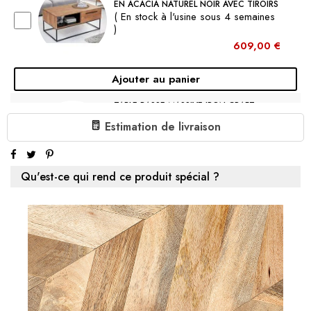
EN ACACIA NATUREL NOIR AVEC TIROIRS
( En stock à l'usine sous 4 semaines
)
609,00 €
Ajouter au panier
TABLE BASSE MASSIVE IRON CRAFT
60CM BOIS DE MANGUE DESIGN
Estimation de livraison
INDUSTRIEL
( En stock à l'usine 4 à 6 semaines )
239,00 €
Qu'est-ce qui rend ce produit spécial ?
Ajouter au panier
TABLE BASSE MASSIVE JAKARTA 70CM
MULTICOLORE COFFRE EN BOIS DE
BATEAUX DE PÊCHE RECYCLÉS AVEC
TIROIR
( En stock à l'usine 4 à 6 semaines )
539,00 €
Ajouter au panier