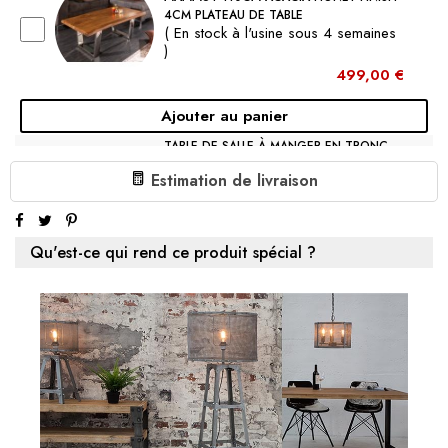
4CM PLATEAU DE TABLE
( En stock à l'usine sous 4 semaines
)
499,00 €
Ajouter au panier
TABLE DE SALLE À MANGER EN TRONC
D'ARBRE MASSIF MAMMUT NATURE
Estimation de livraison
180CM ACACIA PLATEAU 6CM
PIÈTEMENT ÉTO
( En stock à l'usine 4 à 6 semaines )
1 669,00 €
Qu'est-ce qui rend ce produit spécial ?
Ajouter au panier
€399.00
1 X TABLE BASSE EN TRONC D'ARBRE MASSIF MAMMUT
118CM ACACIA AVEC PIÈTEMENT EN X:
Sous-total:
€399.00