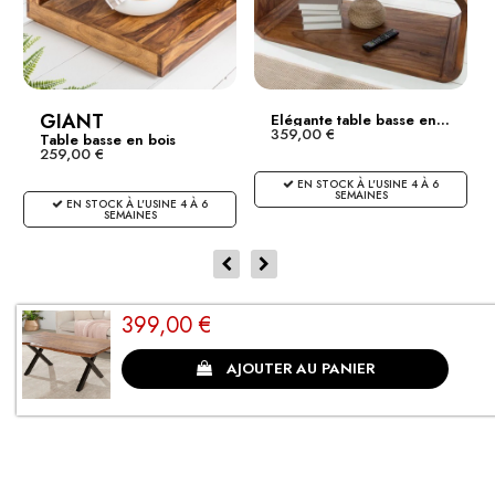
GIANT
Elégante table basse en...
359,00 €
Table basse en bois
259,00 €
noble...
EN STOCK À L'USINE 4 À 6
SEMAINES
EN STOCK À L'USINE 4 À 6
SEMAINES
399,00 €
CLIENTS SATISFAITS
AJOUTER AU PANIER