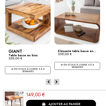
GIANT
Elégante table basse en...
359,00 €
Table basse en bois
259,00 €
noble...
EN STOCK À L'USINE 4 À 6
SEMAINES
EN STOCK À L'USINE 4 À 6
SEMAINES
149,00 €
CLIENTS SATISFAITS
AJOUTER AU PANIER