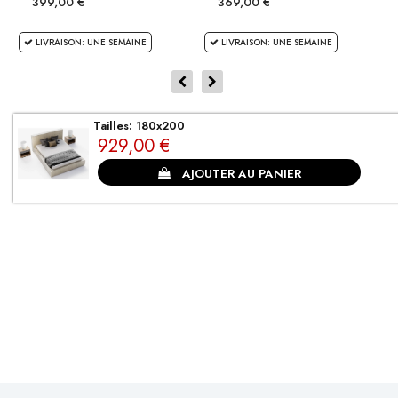
399,00 €
369,00 €
LIVRAISON: UNE SEMAINE
LIVRAISON: UNE SEMAINE
Tailles: 180x200
CLIENTS SATISFAITS
929,00 €
AJOUTER AU PANIER