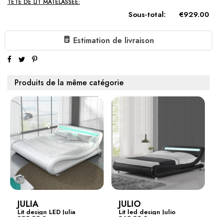
TÊTE DE LIT MATELASSÉE:
Sous-total:
€929.00
Estimation de livraison
Produits de la même catégorie
JULIA
JULIO
Lit design LED Julia
Lit led design Julio