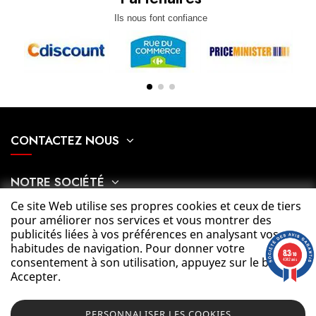
Ils nous font confiance
CONTACTEZ NOUS
NOTRE SOCIÉTÉ
Ce site Web utilise ses propres cookies et ceux de tiers
pour améliorer nos services et vous montrer des
MON COMPTE
publicités liées à vos préférences en analysant vos
habitudes de navigation. Pour donner votre
8.3
/10
consentement à son utilisation, appuyez sur le bouton
CATÉGORIES
4342 avis
Accepter.
PERSONNALISER LES COOKIES