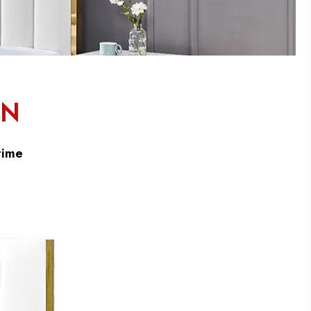
ON
time