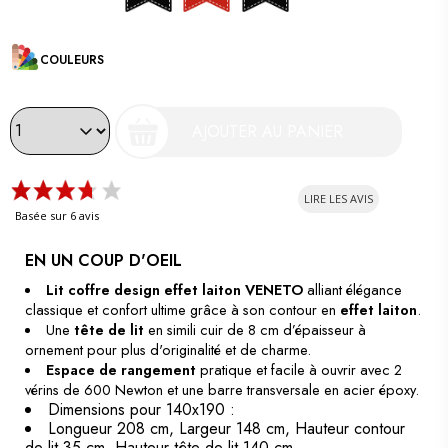
COULEURS
AJOUTER AU PANIER
LIRE LES AVIS
Basée sur 6 avis
EN UN COUP D'OEIL
Lit coffre design effet laiton VENETO
alliant élégance
classique et confort ultime grâce à son contour en
effet laiton
.
Une
tête de lit
en simili cuir de 8 cm d’épaisseur à
ornement pour plus d'originalité et de charme.
Espace de rangement
pratique et facile à ouvrir avec 2
vérins de 600 Newton et une barre transversale en acier époxy.
Dimensions pour 140x190 :
Longueur 208 cm, Largeur 148 cm, Hauteur contour
de lit 35 cm, Hauteur tête de lit 140 cm