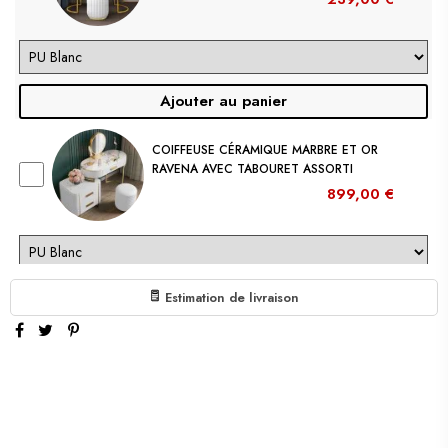
Ajouter au panier
COIFFEUSE CÉRAMIQUE MARBRE ET OR
RAVENA AVEC TABOURET ASSORTI
899,00 €
Ajouter au panier
Estimation de livraison
LAMPE DE TABLE MODERNE LEONOR
56CM OR DESIGN MODERNE AVEC ABAT-
JOUR EN TISSU
( En stock à l'usine 4 à 6 semaines
)
259,00 €