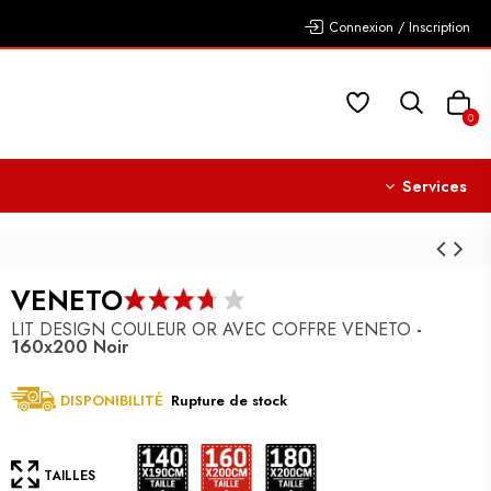
Connexion / Inscription
0
Services
VENETO
LIT DESIGN COULEUR OR AVEC COFFRE VENETO
-
160x200
Noir
DISPONIBILITÉ
Rupture de stock
160x200
140x190
180x200
TAILLES