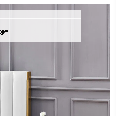
Ajouter au panier
MATELAS ULTRA CONFORT ROMANCE
ur
239,00 €
Ajouter au panier
€679.00
1 X LIT DESIGN COULEUR OR AVEC COFFRE VENETO:
Sous-total:
€679.00