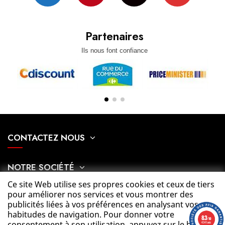
Partenaires
Ils nous font confiance
CONTACTEZ NOUS
NOTRE SOCIÉTÉ
Ce site Web utilise ses propres cookies et ceux de tiers
pour améliorer nos services et vous montrer des
MON COMPTE
publicités liées à vos préférences en analysant vos
habitudes de navigation. Pour donner votre
8.3
/10
consentement à son utilisation, appuyez sur le bouton
4341 avis