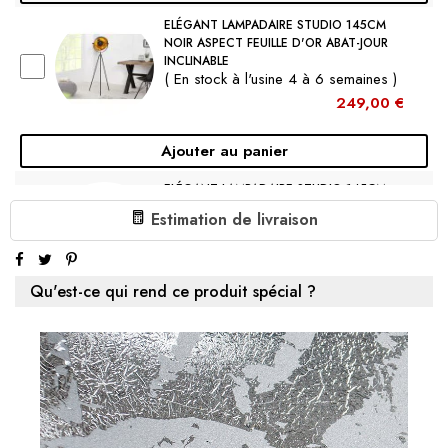
ELÉGANT LAMPADAIRE STUDIO 145CM
NOIR ASPECT FEUILLE D'OR ABAT-JOUR
INCLINABLE
( En stock à l'usine 4 à 6 semaines )
249,00 €
Ajouter au panier
ELÉGANT LAMPADAIRE STUDIO 145CM
NOIR ASPECT FEUILLE D'ARGENT ABAT-
Estimation de livraison
JOUR INCLINABLE
( En stock à l'usine 4 à 6 semaines )
249,00 €
Qu'est-ce qui rend ce produit spécial ?
Ajouter au panier
€249.00
1 X ELÉGANT LAMPADAIRE STUDIO 145CM BLANC
ASPECT FEUILLE D'ARGENT ABAT-JOUR INCLINABLE :
Sous-total:
€249.00