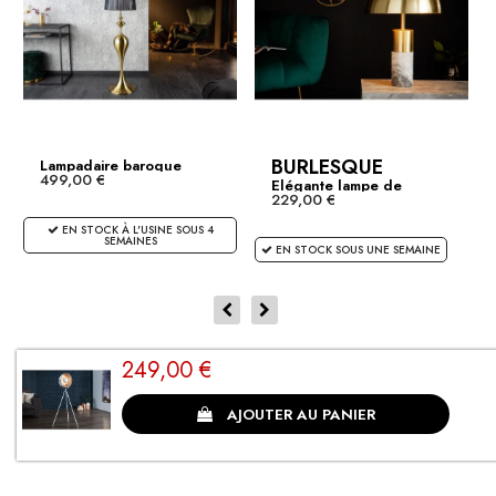
BURLESQUE
Lampadaire baroque
499,00 €
LUCIE...
Elégante lampe de
229,00 €
table...
EN STOCK À L'USINE SOUS 4
SEMAINES
EN STOCK SOUS UNE SEMAINE
249,00 €
CLIENTS SATISFAITS
AJOUTER AU PANIER