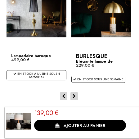
BURLESQUE
Lampadaire baroque
499,00 €
LUCIE...
Elégante lampe de
229,00 €
table...
EN STOCK À L'USINE SOUS 4
SEMAINES
EN STOCK SOUS UNE SEMAINE
139,00 €
CLIENTS SATISFAITS
AJOUTER AU PANIER