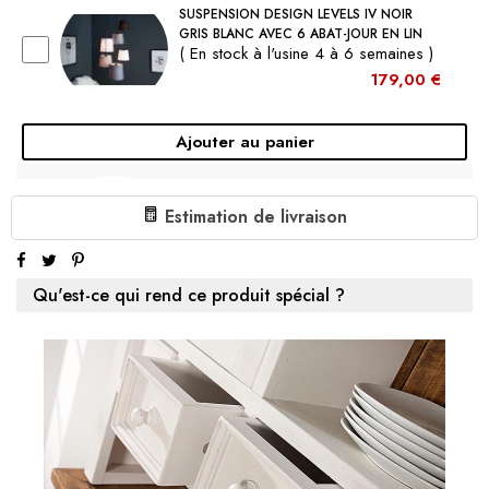
SUSPENSION DESIGN LEVELS IV NOIR
GRIS BLANC AVEC 6 ABAT-JOUR EN LIN
( En stock à l'usine 4 à 6 semaines )
179,00 €
Ajouter au panier
SUSPENSION DESIGN LEVELS NOIR GRIS
BLANC AVEC 5 ABAT-JOUR EN LIN
Estimation de livraison
( En stock à l'usine 4 à 6 semaines )
129,00 €
Qu'est-ce qui rend ce produit spécial ?
Ajouter au panier
SUSPENSION DESIGN LEVELS 100CM
NOIR GRIS ABAT-JOUR EN LIN DESIGN BY
KARE
( En stock à l'usine 4 à 6 semaines )
179,00 €