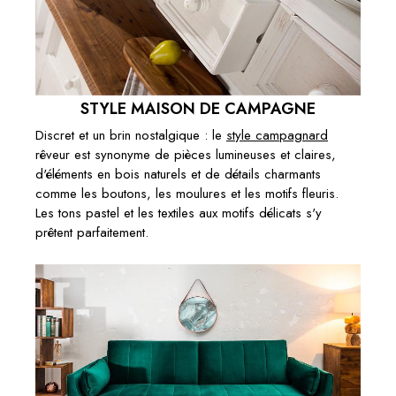
Ajouter au panier
€319.00
1 X SUSPENSION DESIGN LEVELS III 100CM NOIR GRIS
AVEC 8 ABAT-JOUR EN LIN :
Sous-total:
€319.00
STYLE MAISON DE CAMPAGNE
Discret et un brin nostalgique : le
style campagnard
rêveur est synonyme de pièces lumineuses et claires,
d'éléments en bois naturels et de détails charmants
comme les boutons, les moulures et les motifs fleuris.
Les tons pastel et les textiles aux motifs délicats s'y
prêtent parfaitement.