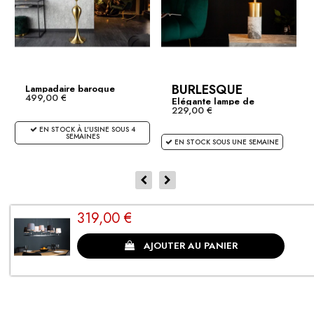
BURLESQUE
Lampadaire baroque
499,00 €
LUCIE...
Elégante lampe de
229,00 €
table...
EN STOCK À L'USINE SOUS 4
SEMAINES
EN STOCK SOUS UNE SEMAINE
319,00 €
CLIENTS SATISFAITS
AJOUTER AU PANIER