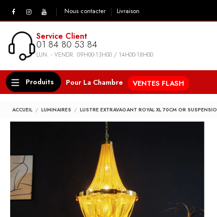
Nous contacter
Livraison
Service Client
01 84 80 53 84
LUN. - VENDR. 09H00-13H00 / 14H00-18H00
Produits
Pour La Chambre
VENTES FLASH
ACCUEIL
LUMINAIRES
LUSTRE EXTRAVAGANT ROYAL XL 70CM OR SUSPENSI