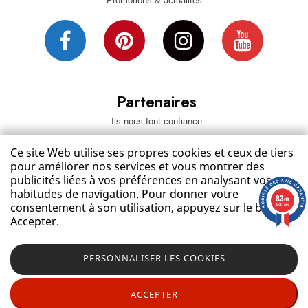
Promotions & actualités
Partenaires
Ils nous font confiance
Ce site Web utilise ses propres cookies et ceux de tiers
pour améliorer nos services et vous montrer des
publicités liées à vos préférences en analysant vos
habitudes de navigation. Pour donner votre
8.3
/10
consentement à son utilisation, appuyez sur le bouton
4341 avis
Accepter.
CONTACTEZ NOUS
Couleurs: Beige, Tailles tête de lit: 180 cm
PERSONNALISER LES COOKIES
129,00 €
NOTRE SOCIÉTÉ
AJOUTER AU PANIER
ACCEPTER