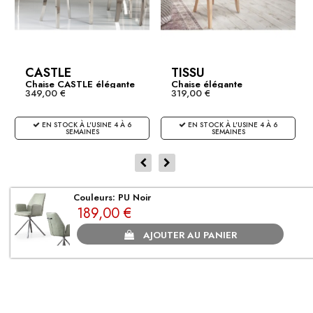
CASTLE
TISSU
Chaise CASTLE élégante
Chaise élégante
349,00 €
319,00 €
en...
CASTLE...
EN STOCK À L'USINE 4 À 6
EN STOCK À L'USINE 4 À 6
SEMAINES
SEMAINES
Couleurs: PU Noir
CLIENTS SATISFAITS
189,00 €
AJOUTER AU PANIER