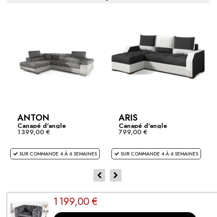
ANTON
ARIS
Canapé d'angle
Canapé d'angle
1 399,00 €
799,00 €
convertible...
convertible...
SUR COMMANDE 4 À 6 SEMAINES
SUR COMMANDE 4 À 6 SEMAINES
1 199,00 €
CLIENTS SATISFAITS