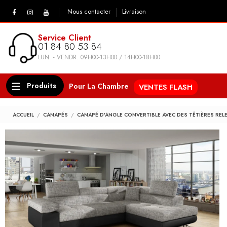
Nous contacter
Livraison
Service Client
01 84 80 53 84
LUN. - VENDR. 09H00-13H00 / 14H00-18H00
Produits
Pour La Chambre
VENTES FLASH
ACCUEIL
CANAPÉS
CANAPÉ D'ANGLE CONVERTIBLE AVEC DES TÊTIÈRES RE